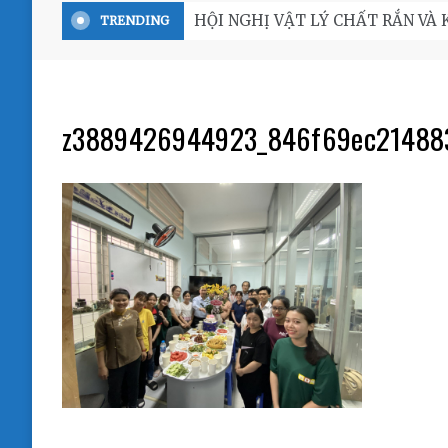
HỘI NGHỊ VẬT LÝ CHẤT RẮN VÀ KH
TRENDING
z3889426944923_846f69ec214883