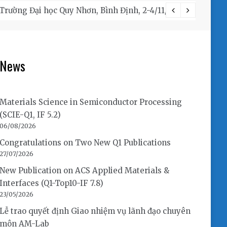
ờng Đại học Quy Nhơn, Bình Định, 2-4/11/2019
Congra
News
Materials Science in Semiconductor Processing
(SCIE-Q1, IF 5.2)
06/08/2026
Congratulations on Two New Q1 Publications
27/07/2026
New Publication on ACS Applied Materials &
Interfaces (Q1-Top10-IF 7.8)
23/05/2026
Lễ trao quyết định Giao nhiệm vụ lãnh đạo chuyên
môn AM-Lab