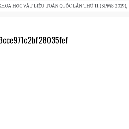
OA HỌC VẬT LIỆU TOÀN QUỐC LẦN THỨ 11 (SPMS-2019), Trư
cce971c2bf28035fef