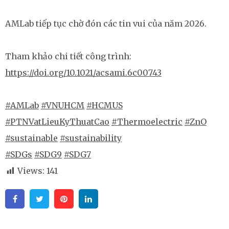
AMLab tiếp tục chờ đón các tin vui của năm 2026.
Tham khảo chi tiết công trình:
https://doi.org/10.1021/acsami.6c00743
#AMLab
#VNUHCM
#HCMUS
#PTNVatLieuKyThuatCao
#Thermoelectric
#ZnO
#sustainable
#sustainability
#SDGs
#SDG9
#SDG7
Views:
141
Facebook
Twitter
Pinterest
Linkedin