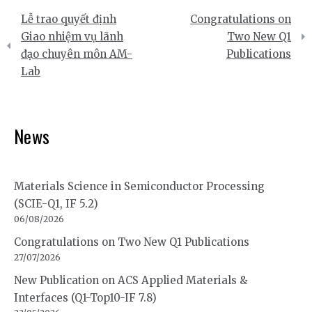
Điều
Lễ trao quyết định
Congratulations on
hướng
Giao nhiệm vụ lãnh
Two New Q1
đạo chuyên môn AM-
Publications
bài
Lab
viết
News
Materials Science in Semiconductor Processing
(SCIE-Q1, IF 5.2)
06/08/2026
Congratulations on Two New Q1 Publications
27/07/2026
New Publication on ACS Applied Materials &
Interfaces (Q1-Top10-IF 7.8)