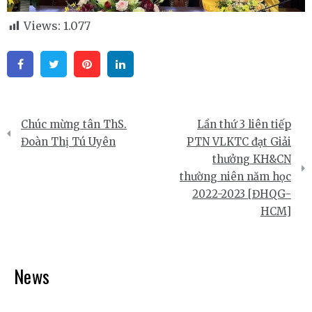
Views:
1.077
Facebook
Twitter
Pinterest
Linkedin
Điều
Chúc mừng tân ThS.
Lần thứ 3 liên tiếp
hướng
Đoàn Thị Tú Uyên
PTN VLKTC đạt Giải
thưởng KH&CN
bài
thường niên năm học
viết
2022-2023 [ĐHQG-
HCM]
News