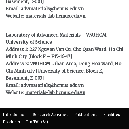
Basement, E-003]
Email: advmaterials@hcmus.edu.vn
Website:
materials-lab.hcmus.edu.vn
Laboratory of Advanced Materials – VNUHCM-
University of Science
Address 1: 227 Nguyen Van Cu, Cho Quan Ward, Ho Chi
Minh City [Block F – F15-16-17]
Address 2: VNUHCM Urban Area, Dong Hoa ward, Ho
Chi Minh city [University of Science, Block E,
Basement, E-003]
Email: advmaterials@hcmus.edu.vn
Website:
materials-lab.hcmus.edu.vn
Introduction
Research Activities
Publications
Facilities
Products
Tin Tức (Vi)