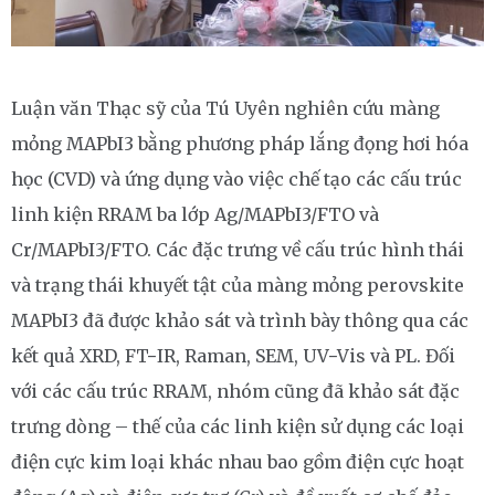
Luận văn Thạc sỹ của Tú Uyên nghiên cứu màng
mỏng MAPbI3 bằng phương pháp lắng đọng hơi hóa
học (CVD) và ứng dụng vào việc chế tạo các cấu trúc
linh kiện RRAM ba lớp Ag/MAPbI3/FTO và
Cr/MAPbI3/FTO. Các đặc trưng về cấu trúc hình thái
và trạng thái khuyết tật của màng mỏng perovskite
MAPbI3 đã được khảo sát và trình bày thông qua các
kết quả XRD, FT−IR, Raman, SEM, UV−Vis và PL. Đối
với các cấu trúc RRAM, nhóm cũng đã khảo sát đặc
trưng dòng – thế của các linh kiện sử dụng các loại
điện cực kim loại khác nhau bao gồm điện cực hoạt