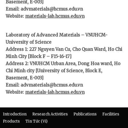
Basement, E-003]
Email: advmaterials@hcmus.edu.vn
Website:
materials-lab.hcmus.edu.vn
Laboratory of Advanced Materials – VNUHCM-
University of Science
Address 1: 227 Nguyen Van Cu, Cho Quan Ward, Ho Chi
Minh City [Block F – F15-16-17]
Address 2: VNUHCM Urban Area, Dong Hoa ward, Ho
Chi Minh city [University of Science, Block E,
Basement, E-003]
Email: advmaterials@hcmus.edu.vn
Website:
materials-lab.hcmus.edu.vn
Introduction
Research Activities
Publications
Facilities
Products
Tin Tức (Vi)