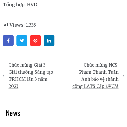
Tổng hợp: HVD.
Views:
1.335
Facebook
Twitter
Pinterest
Linkedin
Điều
Chúc mừng Giải 3
Chúc mừng NCS.
hướng
Giải thưởng Sáng tạo
Phạm Thanh Tuấn
TP.HCM lần 3 năm
Anh bảo vệ thành
bài
2023
công LATS Cấp ĐVCM
viết
News