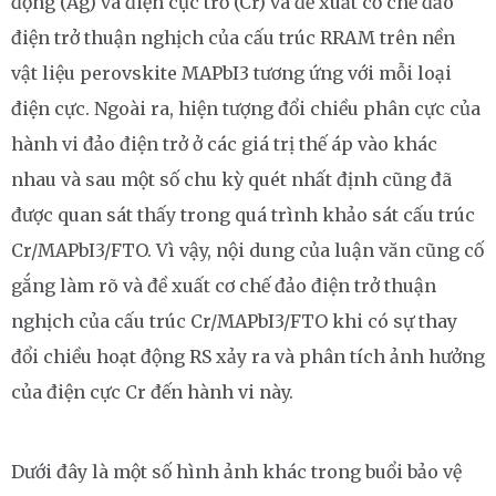
động (Ag) và điện cực trơ (Cr) và đề xuất cơ chế đảo
điện trở thuận nghịch của cấu trúc RRAM trên nền
vật liệu perovskite MAPbI3 tương ứng với mỗi loại
điện cực. Ngoài ra, hiện tượng đổi chiều phân cực của
hành vi đảo điện trở ở các giá trị thế áp vào khác
nhau và sau một số chu kỳ quét nhất định cũng đã
được quan sát thấy trong quá trình khảo sát cấu trúc
Cr/MAPbI3/FTO. Vì vậy, nội dung của luận văn cũng cố
gắng làm rõ và đề xuất cơ chế đảo điện trở thuận
nghịch của cấu trúc Cr/MAPbI3/FTO khi có sự thay
đổi chiều hoạt động RS xảy ra và phân tích ảnh hưởng
của điện cực Cr đến hành vi này.
Dưới đây là một số hình ảnh khác trong buổi bảo vệ