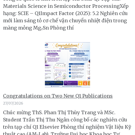
Materials Science in Semiconductor ProcessingXếp
hạng: SCIE – Q1Impact Factor (2025): 5.2 Nghiên cứu
mới làm sáng tỏ cơ chế vận chuyển nhiệt điện trong
màng mỏng Mg₂Sn Phòng thí
Congratulations on Two New Q1 Publications
27/07/2026
Chúc mừng ThS. Phan Thị Thùy Trang và MSc.
Student Trần Thị Thu Ngân công bố các nghiên cứu
trên tạp chí Q1 Elsevier Phòng thí nghiệm Vật liệu Kỹ
thuật cao (AM-Lab), Trường Đại học Khoa học Tự