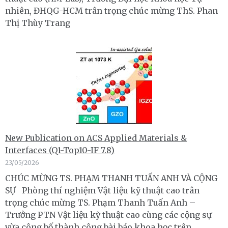
nhiên, ĐHQG-HCM trân trọng chúc mừng ThS. Phan
Thị Thùy Trang
New Publication on ACS Applied Materials &
Interfaces (Q1-Top10-IF 7.8)
23/05/2026
CHÚC MỪNG TS. PHẠM THANH TUẤN ANH VÀ CỘNG
SỰ Phòng thí nghiệm Vật liệu kỹ thuật cao trân
trọng chúc mừng TS. Phạm Thanh Tuấn Anh –
Trưởng PTN Vật liệu kỹ thuật cao cùng các cộng sự
vừa công bố thành công bài báo khoa học trên